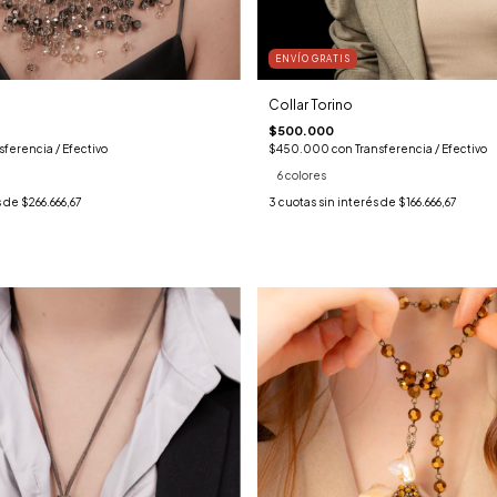
ENVÍO GRATIS
Collar Torino
$500.000
sferencia / Efectivo
$450.000
con
Transferencia / Efectivo
6 colores
s de
$266.666,67
3
cuotas sin interés de
$166.666,67