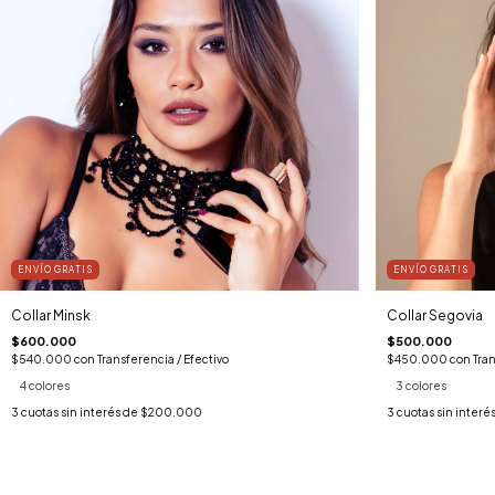
ENVÍO GRATIS
ENVÍO GRATIS
Collar Minsk
Collar Segovia
$600.000
$500.000
$540.000
con
Transferencia / Efectivo
$450.000
con
Tran
4 colores
3 colores
3
cuotas sin interés de
$200.000
3
cuotas sin interé