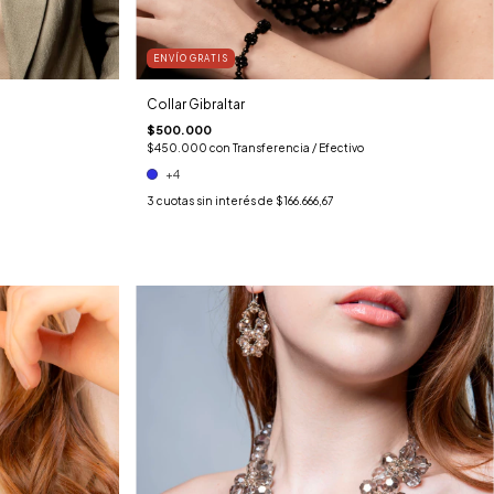
ENVÍO GRATIS
Collar Gibraltar
$500.000
$450.000
con
Transferencia / Efectivo
+4
3
cuotas sin interés de
$166.666,67