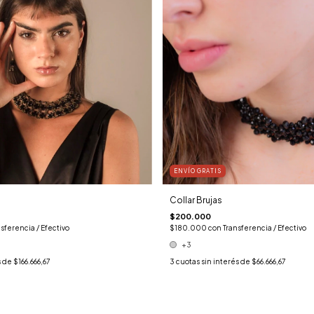
ENVÍO GRATIS
Collar Brujas
$200.000
sferencia / Efectivo
$180.000
con
Transferencia / Efectivo
+3
s de
$166.666,67
3
cuotas sin interés de
$66.666,67