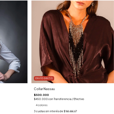
ENVÍO GRATIS
Collar Nassau
$500.000
$450.000
con
Transferencia / Efectivo
4 colores
3
cuotas sin interés de
$166.666,67