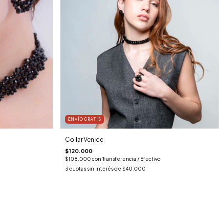
ENVÍO GRATIS
Collar Venice
$120.000
$108.000
con
Transferencia / Efectivo
3
cuotas sin interés de
$40.000