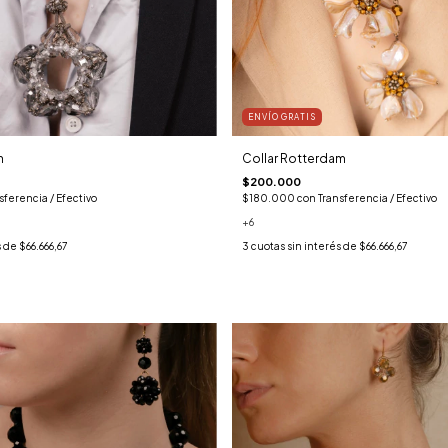
ENVÍO GRATIS
h
Collar Rotterdam
$200.000
sferencia / Efectivo
$180.000
con
Transferencia / Efectivo
+6
s de
$66.666,67
3
cuotas sin interés de
$66.666,67