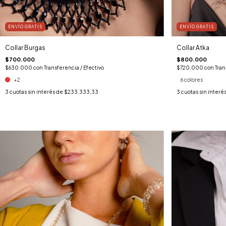
ENVÍO GRATIS
ENVÍO GRATIS
Collar Burgas
Collar Atka
$700.000
$800.000
$630.000
con
Transferencia / Efectivo
$720.000
con
Tran
+2
6 colores
3
cuotas sin interés de
$233.333,33
3
cuotas sin interé