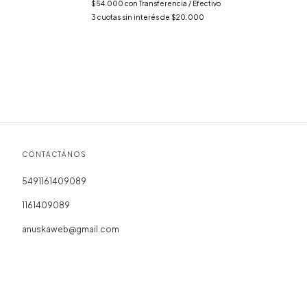
$54.000
con
Transferencia / Efectivo
3
cuotas sin interés de
$20.000
CONTACTÁNOS
5491161409089
1161409089
anuskaweb@gmail.com