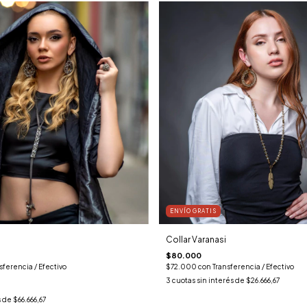
ENVÍO GRATIS
Collar Varanasi
$80.000
sferencia / Efectivo
$72.000
con
Transferencia / Efectivo
3
cuotas sin interés de
$26.666,67
s de
$66.666,67