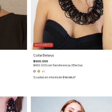
ENVÍO GRATIS
Collar Belarus
$500.000
$450.000
con
Transferencia / Efectivo
+1
3
cuotas sin interés de
$166.666,67