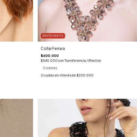
ENVÍO GRATIS
Collar Ferrara
$600.000
$540.000
con
Transferencia / Efectivo
2 colores
3
cuotas sin interés de
$200.000