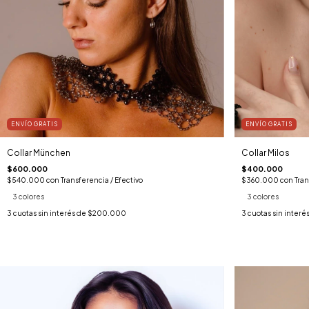
ENVÍO GRATIS
ENVÍO GRATIS
Collar München
Collar Milos
$600.000
$400.000
$540.000
con
Transferencia / Efectivo
$360.000
con
Tran
3 colores
3 colores
3
cuotas sin interés de
$200.000
3
cuotas sin interé