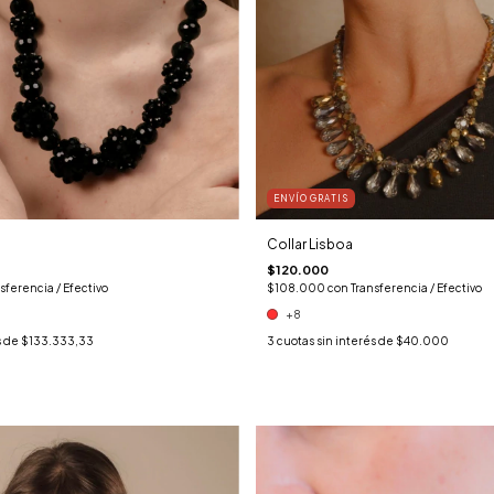
ENVÍO GRATIS
Collar Lisboa
$120.000
sferencia / Efectivo
$108.000
con
Transferencia / Efectivo
+8
s de
$133.333,33
3
cuotas sin interés de
$40.000