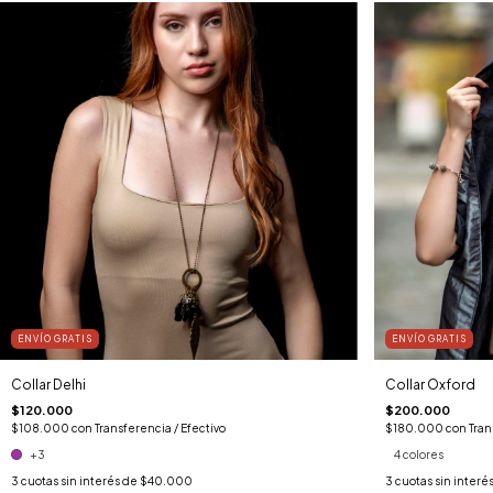
ENVÍO GRATIS
ENVÍO GRATIS
Collar Delhi
Collar Oxford
$120.000
$200.000
$108.000
con
Transferencia / Efectivo
$180.000
con
Tran
+3
4 colores
3
cuotas sin interés de
$40.000
3
cuotas sin interé