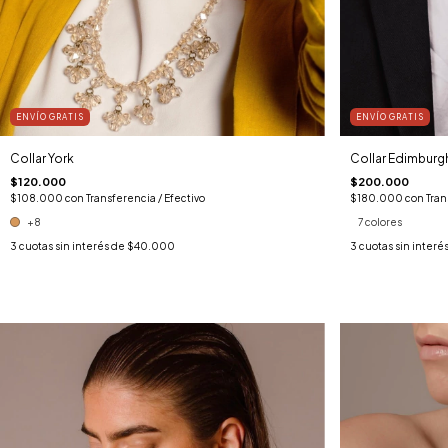
ENVÍO GRATIS
ENVÍO GRATIS
Collar York
Collar Edimburg
$120.000
$200.000
$108.000
con
Transferencia / Efectivo
$180.000
con
Tran
+8
7 colores
3
cuotas sin interés de
$40.000
3
cuotas sin interé