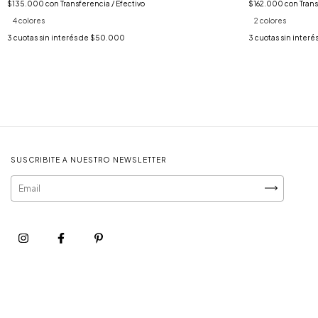
$135.000
con
Transferencia / Efectivo
$162.000
con
Trans
4 colores
2 colores
3
cuotas sin interés de
$50.000
3
cuotas sin interé
SUSCRIBITE A NUESTRO NEWSLETTER