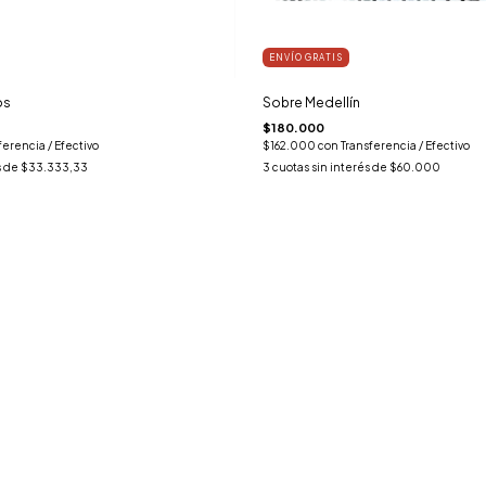
ENVÍO GRATIS
os
Sobre Medellín
$180.000
ferencia / Efectivo
$162.000
con
Transferencia / Efectivo
s de
$33.333,33
3
cuotas sin interés de
$60.000