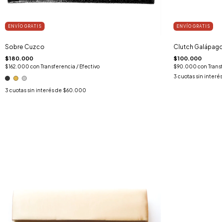
ENVÍO GRATIS
ENVÍO GRATIS
Sobre Cuzco
Clutch Galápag
$180.000
$100.000
$162.000
con
Transferencia / Efectivo
$90.000
con
Trans
3
cuotas sin interé
3
cuotas sin interés de
$60.000