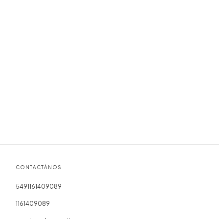
CONTACTÁNOS
5491161409089
1161409089