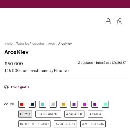
0
Inicio
.
Todos los Productos
.
Aros
.
Aros Kiev
Aros Kiev
$50.000
3
cuotas sin interés de
$16.666,67
$45.000
con
Transferencia / Efectivo
Envío gratis
COLOR
HUMO
TRANSPARENTE
AZABACHE
ACQUA
ROJO TRASLÚCIDO
AZUL CLARO
AZUL FRANCIA