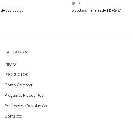
+9
s de
$23.333,33
3
cuotas sin interés de
$16.666,67
CATEGORÍAS
INICIO
PRODUCTOS
Cómo Comprar
Preguntas Frecuentes
Políticas de Devolución
Contacto