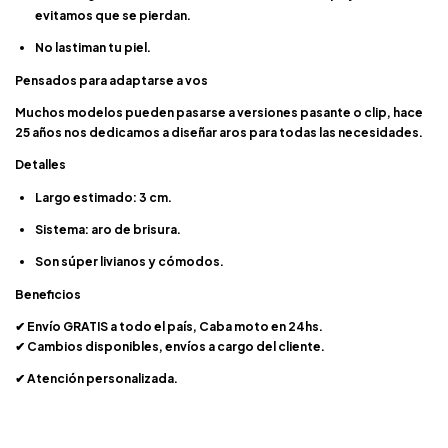
evitamos que se pierdan.
No lastiman tu piel.
Pensados para adaptarse a vos
Muchos modelos pueden pasarse a versiones pasante o clip, hace
25 años nos dedicamos a diseñar aros para todas las necesidades.
Detalles
Largo estimado: 3 cm.
Sistema: aro de brisura.
Son súper livianos y cómodos.
Beneficios
Envío GRATIS a todo el país, Caba moto en 24hs.
✔
Cambios disponibles, envíos a cargo del cliente.
✔
Atenci
ó
n personalizada.
✔