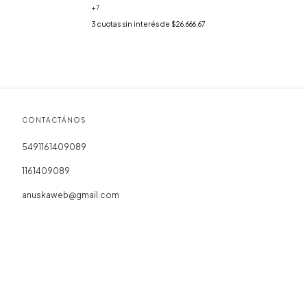
+7
3
cuotas sin interés de
$26.666,67
CONTACTÁNOS
5491161409089
1161409089
anuskaweb@gmail.com