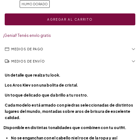
HUMO DORADO
¡Genial! Tenés envío gratis
MEDIOS DE PAGO
MEDIOS DE ENVÍO
Un detalle que realza tu look.
Los Aros Kiev son una bolita de cristal.
Un toque delicado que da brillo a tu rostro.
Cada modelo está armado con piedras seleccionadas de distintos
lugares del mundo, montadas sobre aros de brisura de excelente
calidad.
Disponible en distintas tonalidades que combinen con tu outfit.
No se enganchan con el cabello ni el roce de la ropa y así