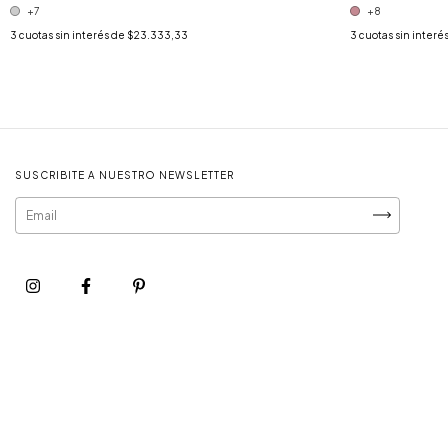
+7
+8
3
cuotas sin interés de
$23.333,33
3
cuotas sin interé
SUSCRIBITE A NUESTRO NEWSLETTER