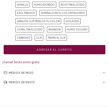
VAINILLA
HUMO/DORADO
ROJO TRASLÚCIDO
AZUL FRANCIA
DISEÑALO EN TU COLOR FAVORITO
VERSIÓN CLIP PEDILOS TU COLOR
VIOLÁCEO
CORAL TRASLÚCIDO
RAINBOW
HUMO OSCURO
CARBONO
CLIP
TRAMA XL CLIP
¡Genial! Tenés envío gratis
MEDIOS DE PAGO
MEDIOS DE ENVÍO