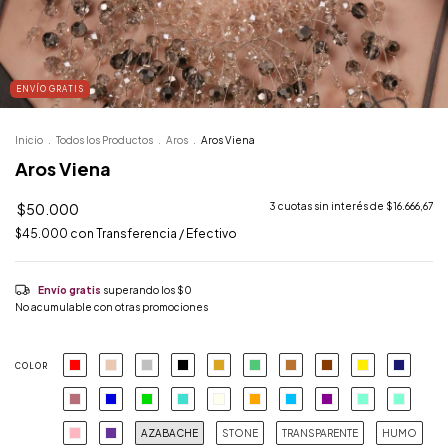
ENVÍO GRATIS
Inicio
.
Todos los Productos
.
Aros
.
Aros Viena
Aros Viena
$50.000
3
cuotas sin interés de
$16.666,67
$45.000
con
Transferencia / Efectivo
Envío gratis
superando los
$0
No acumulable con otras promociones
COLOR
AZABACHE
STONE
TRANSPARENTE
HUMO