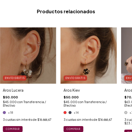
Productos relacionados
ENVÍO GRATIS
ENVÍO GRATIS
ENV
Aros Lucera
Aros Kiev
Aro
$50.000
$50.000
$70
$45.000
con
Transferencia /
$45.000
con
Transferencia /
$63
Efectivo
Efectivo
Efect
+18
+14
+
3
cuotas sin interés de
$16.666,67
3
cuotas sin interés de
$16.666,67
3
cuo
$23.
COMPRAR
COMPRAR