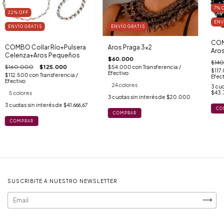
7
%
22
%
OFF
ENV
ENVÍO GRATIS
ENVÍO GRATIS
COM
COMBO Collar Río+Pulsera
Aros Praga 3x2
Aros
Celenza+Aros Pequeños
$60.000
$14
$160.000
$125.000
$54.000
con
Transferencia /
$117
Efectivo
$112.500
con
Transferencia /
Efect
Efectivo
24 colores
3
cuo
$43.
5 colores
3
cuotas sin interés de
$20.000
3
cuotas sin interés de
$41.666,67
CO
COMPRAR
COMPRAR
SUSCRIBITE A NUESTRO NEWSLETTER