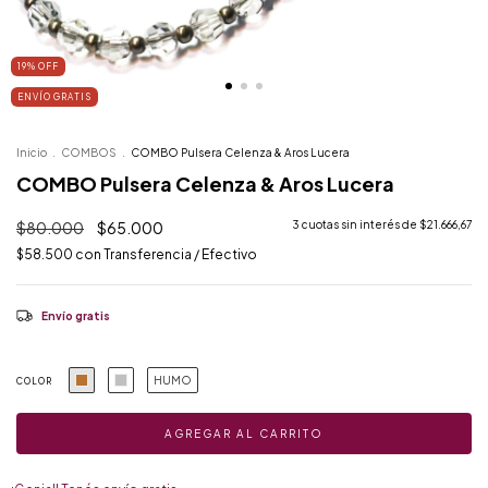
19
%
OFF
ENVÍO GRATIS
Inicio
.
COMBOS
.
COMBO Pulsera Celenza & Aros Lucera
COMBO Pulsera Celenza & Aros Lucera
$80.000
$65.000
3
cuotas sin interés de
$21.666,67
$58.500
con
Transferencia / Efectivo
Envío gratis
HUMO
COLOR