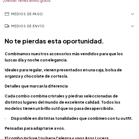
¡Genial! Tenés envío gratis
MEDIOS DE PAGO
MEDIOS DE ENVÍO
No te pierdas esta oportunidad.
Combinamos nuestros accesorios más vendidos para que los
luzcas día y noche con elegancia.
Ideales para regalar, vienen presentados en una caja, bolsa de
organza y chocolate de cortesía.
Detalles que marcan la diferencia
Cada combo combina cristales y piedras seleccionadas de
distintos lugares del mundo de excelente calidad. Todos los
modelos tienen un brillo sutil que no pasa desapercibido.
· Disponible en distintas tonalidades que combinen con tu outfit.
Pensadas para adaptarse a vos.
El combo incluye 1 pulsera Celenza y unos Aros Lucera.