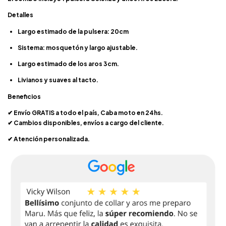
Detalles
Largo estimado de la pulsera: 20cm
Sistema: mosquetón y largo ajustable.
Largo estimado de los aros 3cm.
Livianos y suaves al tacto.
Beneficios
Envío GRATIS a todo el país, Caba moto en 24hs.
✔
Cambios disponibles, env
í
os a cargo del cliente.
✔
Atenci
ó
n personalizada.
✔