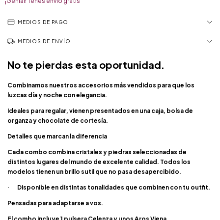
¡Genial! Tenés envío gratis
MEDIOS DE PAGO
MEDIOS DE ENVÍO
No te pierdas esta oportunidad.
Combinamos nuestros accesorios más vendidos para que los
luzcas día y noche con elegancia.
Ideales para regalar, vienen presentados en una caja, bolsa de
organza y chocolate de cortesía.
Detalles que marcan la diferencia
Cada combo combina cristales y piedras seleccionadas de
distintos lugares del mundo de excelente calidad. Todos los
modelos tienen un brillo sutil que no pasa desapercibido.
· Disponible en distintas tonalidades que combinen con tu outfit.
Pensadas para adaptarse a vos.
El combo incluye 1 pulsera Celenza y unos Aros Viena.