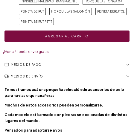
INVISIBLES MALDIVAS TRANSPARENTE
HORQUILLAS TONGA X 4
PEINETA BEIRUT
HORQUILLAS SALOMÓN
PEINETA BEIRUT XL
PEINETA BEIRUT PETIT
¡Genial! Tenés envío gratis
MEDIOS DE PAGO
MEDIOS DE ENVÍO
Te mostramos acá una pequeña selección de accesorios de pelo
para novias o quinceañeras.
Muchos de estos accesorios pueden personalizarse.
Cada modelo está armado con piedras seleccionadas de distintos
lugares del mundo.
Pensados para adaptarse a vos