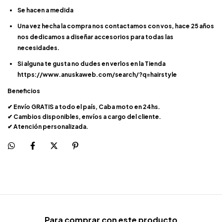
Se hacen a medida
Una vez hecha la compra nos contactamos con vos, hace 25 años
nos dedicamos a diseñar a
cc
esorios para todas las
necesidades.
Si alguna te gusta no dudes en verlos en la Tienda
https://www.anuskaweb.com/search/?q=hairstyle
Beneficios
Envío GRATIS a todo el país, Caba moto en 24hs.
✔
Cambios disponibles, envíos a cargo del cliente.
✔
Atenci
ó
n personalizada.
✔
Para comprar con este producto