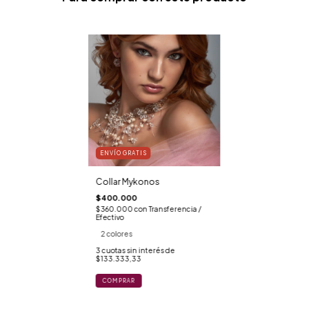
ENVÍO GRATIS
Collar Mykonos
$400.000
$360.000
con
Transferencia /
Efectivo
2 colores
3
cuotas sin interés de
$133.333,33
COMPRAR