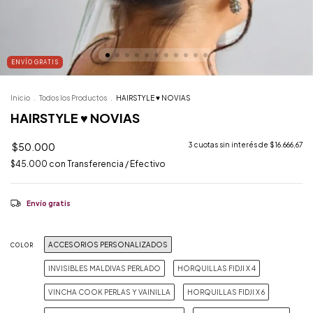
ENVÍO GRATIS
Inicio
.
Todos los Productos
.
HAIRSTYLE ♥️ NOVIAS
HAIRSTYLE ♥️ NOVIAS
$50.000
3
cuotas sin interés de
$16.666,67
$45.000
con
Transferencia / Efectivo
Envío gratis
ACCESORIOS PERSONALIZADOS
COLOR
INVISIBLES MALDIVAS PERLADO
HORQUILLAS FIDJI X 4
VINCHA COOK PERLAS Y VAINILLA
HORQUILLAS FIDJI X 6